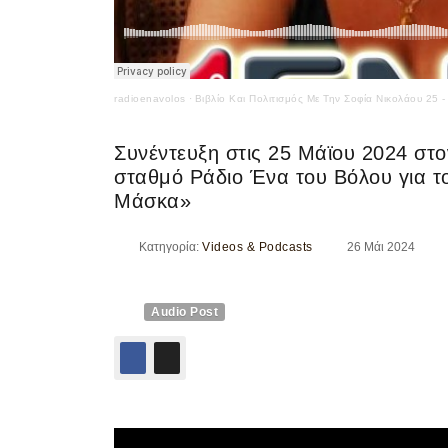
radioenavolos
·
Βιβλίο Και Πολιτισμός Με Την Σοφία Νικολάου 25 -
Συνέντευξη στις 25 Μάϊου 2024 στ
σταθμό Ράδιο Ένα του Βόλου για το
Μάσκα»
Κατηγορία:
Videos & Podcasts
26 Μάι 2024
Audio Post