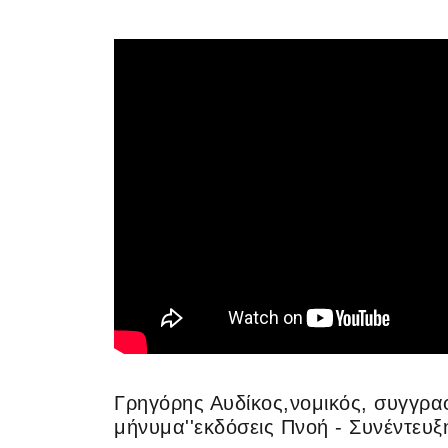
Γρηγόρης Αυδίκος,νομικός, συγγραφ
μήνυμα''εκδόσεις Πνοή - Συνέντευξ