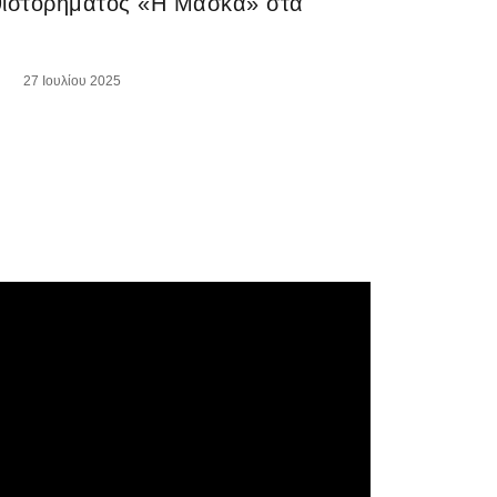
θιστορήματος «Η Μάσκα» στα
27 Ιουλίου 2025